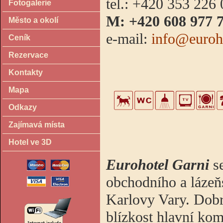
tel.: +420 353 226
Fotogalerie
M: +420 608 977 
Město a okolí
e-mail:
info@euroh
Ceník
Rezervace
Kontakty
Mapa
Odkazy
Zajímavá místa
Hotel ve 3D
Eurohotel Garni
se
obchodního a lázeň
Karlovy Vary. Dobré
blízkost hlavní ko