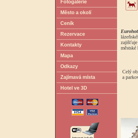
Fotogalerie
Město a okolí
Ceník
Eurohot
Rezervace
lázeňské
zajišťuj
Kontakty
městské 
Mapa
Odkazy
Celý ob
Zajímavá místa
a parko
Hotel ve 3D