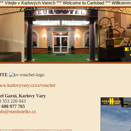
*** Vítejte v Karlových Varech *** Welcome to Carlsbad *** Willkomm
JTE
www.karlovyvary.cz/cs/voucher
el Garni, Karlovy Vary
20 353 226 043
 608 977 765
nfo@eurohotelkv.cz