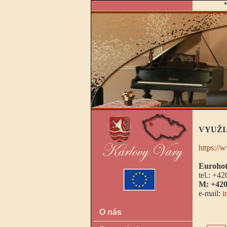
VYUŽI
https://
Eurohot
tel.: +4
M: +420
e-mail:
i
O nás